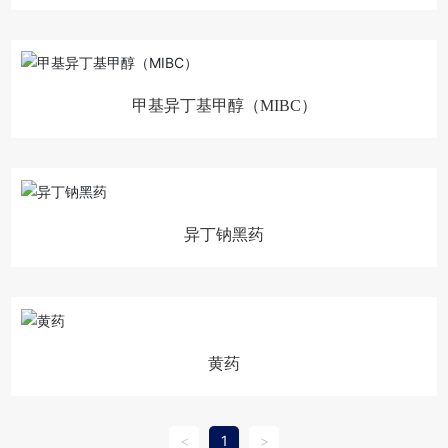
甲基异丁基甲醇（MIBC）
异丁钠黑药
黄药
<
1
>