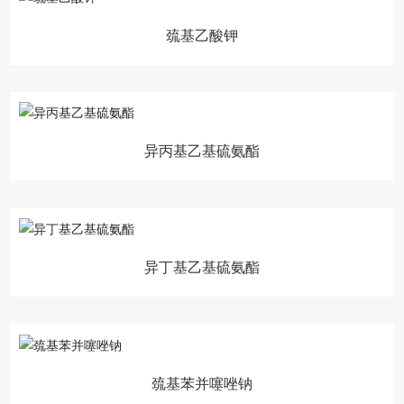
巯基乙酸钾
异丙基乙基硫氨酯
异丁基乙基硫氨酯
巯基苯并噻唑钠