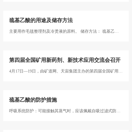
我省全方位推动高质量发展，迫切需要将“创新、协调、绿色、
开放、共享”五大发展理念贯穿矿产资源勘查、开发利用及保护
巯基乙酸的用途及储存方法
的全过程，以深化矿产资源供给侧结构性改革为主线，推动传
主要用作毛毯整理剂及冷烫液的原料。 储存方法： 巯基乙酸
统优势矿产资源产业转向先进制造业，促进产业转型升级和矿
应储存于阴凉、通风的库房。远离火种、热源。保持容器密
产业绿色发展，加快矿产业领域改革。
封。应与氧化剂分开存放，切忌混储。配备相应品种和数量的
消防器材。储区应备有泄漏应急处理设备和合适的收容材料。
第四届全国矿用新药剂、新技术应用交流会召开
4月17日—19日，由矿道网、天宙集团主办的第四届全国矿用新
药剂、新技术应用交流会在西安召开。来自国内外矿山企业、
药剂制造企业、研发机构、行业协会、高校院所的300余名代表
参加了会议。
巯基乙酸的防护措施
呼吸系统防护：可能接触其蒸气时，应该佩戴自吸过滤式防毒
面具（半面罩）。紧急事态抢救或撤离时，建议佩戴自给式呼
吸器。 眼睛防护：戴化学安全防护眼镜。 防护服：穿防酸碱