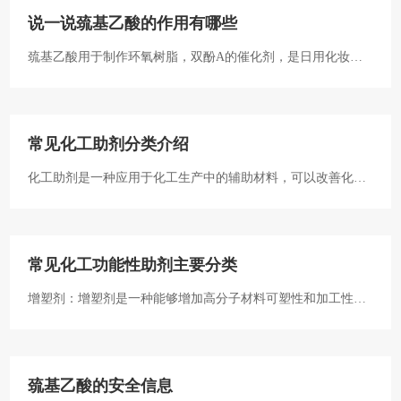
工作服。
说一说巯基乙酸的作用有哪些
巯基乙酸用于制作环氧树脂，双酚A的催化剂，是日用化妆品
冷烫精及脱毛剂的主要原料，也可用作合成PVC透明塑料和有
机锑，有机锡的热稳定剂的基础原料。其试剂产品是检验铁，
钼，银，锡等金属离子的灵敏试剂。选矿上为硫化铜及硫化铁
常见化工助剂分类介绍
矿物的抑制剂。在石油化学工业和铁路部门，用于设备及铁轨
化工助剂是一种应用于化工生产中的辅助材料，可以改善化工
的清洗除锈。
生产过程中的某些特性，提高产品的质量和产量，可按化工助
剂的功能和作用分为5类：合成用助剂、交联性助剂、功能性助
剂、稳定性助剂、工艺用助剂。
常见化工功能性助剂主要分类
增塑剂：增塑剂是一种能够增加高分子材料可塑性和加工性能
的助剂。增塑剂可以改善高分子材料的流动性，降低其熔体黏
度和成型温度，使得材料更容易加工和成型。
巯基乙酸的安全信息