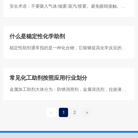
安全术语：不要吸入气体/烟雾/蒸汽/喷雾。避免眼睛接触。立
即脱掉全部污染的衣服。皮肤接触后，立即用大量...（由生产
厂家指定）冲洗。
什么是稳定性化学助剂
稳定性助剂通常指的是一种化合物，它能够提高化学反应的稳
定性和耐久性，从而延长产品的使用寿命。习惯上又将稳定剂
称为防老剂，包括抗氧剂、热稳定剂、光稳定剂等。这些助剂
在各个行业中都有广泛的应用，例如在化学工业、高分子材料
常见化工助剂按照应用行业划分
工业、制药工业等。
金属加工助剂大体分为：防锈润滑剂，金属清洗剂，拉拔液，
冲压液，切削液，电镀助剂，金属工艺液等。 塑料助剂大体分
为：塑料光亮剂，塑料除味剂，发泡剂，防雾剂，抗氧剂，脱
<
1
2
>
模剂,防啃咬剂等。 造纸助剂大体分为：制浆助剂、抄纸助
剂、涂布助剂和纸张二次加工用化学品四类。